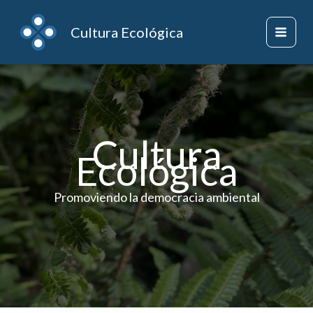
Ir
al
Home
Cultura Ecológica
contenido
Cultura
Ecológica
Promoviendo la democracia ambiental